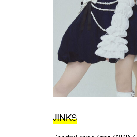
JINKS
［member］cocolo／hono／SHINA／H