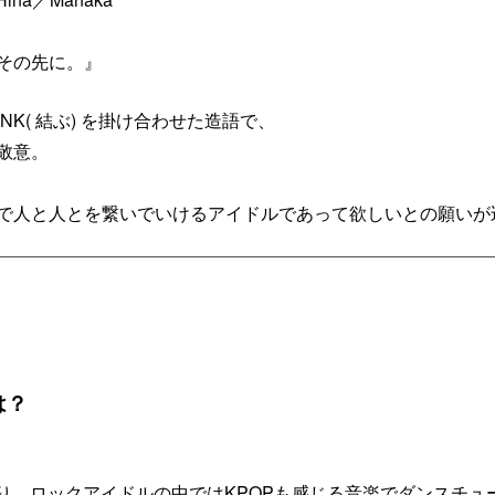
その先に。』
LINK( 結ぶ) を掛け合わせた造語で、
敬意。
当の意味で⼈と⼈とを繋いでいけるアイドルであって欲しいとの願い
は？
ており、ロックアイドルの中ではKPOPも感じる音楽でダンスチ